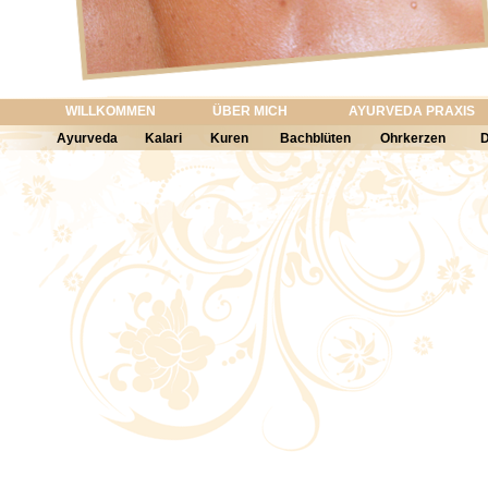
WILLKOMMEN
ÜBER MICH
AYURVEDA PRAXIS
Ayurveda
Kalari
Kuren
Bachblüten
Ohrkerzen
D