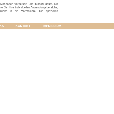
 Massagen vorgeführt und intensiv geübt. Sie
teröle, ihre individuellen Anwendungsbereiche,
nblicke in die Marmalehre. Die speziellen
in den Kursen besprochen und erklärt.
können Sie die Vielfalt und Wirkung der
lernen.
NKS
KONTAKT
IMPRESSUM
ei den Massagekursen 6 Personen.
persönlich! Rufen Sie mich an, ich freue mich