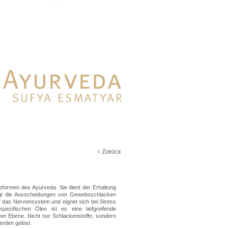
sformen des Ayurveda. Sie dient der Erhaltung
egt die Ausscheidungen von Gewebsschlacken
 das Nervensystem und eignet sich bei Stress
pezifischen Ölen ist es eine tiefgreifende
er Ebene. Nicht nur Schlackenstoffe, sondern
rden gelöst.