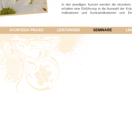
In den jeweiligen Kursen werden die einzelnen
erhalten eine Einführung in die Auswahl der Kräu
Indikationen und Kontraindikationen und Ei
Marmapunkte (Vital- und Energiepunkte) werden 
Durch die kompakte Wochenendausbildung 
ayurvedischen Massagen hautnah erleben und er
AYURVEDA PRAXIS
LEISTUNGEN
SEMINARE
LI
Termine KURSANGEBOT
PRSHTABHYANGA
(RÜCKENMASSAGE)
Termin: 06.09.2014 und 25.04.2015
Kosten:
140,00 €
ABHYANGA (GANZKÖRPERMASSAGE)
Termin:
27/ 28.06.2015
Kosten:
260,00 €
SHIROABHYANGA & MUKHABHYANGA
(KOPF-, SCHULTER-, GESICHTSMASSAGE)
Termin:
15.07.2015
Kosten:
140,00 €
SYNCHRONABHYANGA
Termine nach Absprache!
Kosten:
260,00 €
Mindestteilnahme beim Basiskurs 8 Personen, b
Gerne informiere ich Sie zu meinem Kursangebot 
auf unser Gespräch!